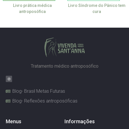
Livro prática médica
Livro Síndrome do Pânico tem
antroposófica
cura
Tratamento médico antroposófico
Blog- Brasil Metas Futuras
Blog- Reflexões antroposóficas
Menus
Informações