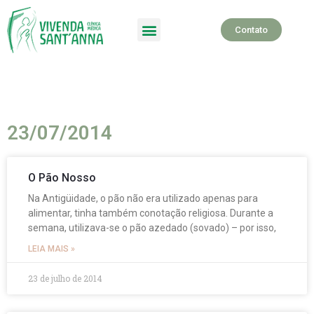
Contato
SPA Terapêutico
23/07/2014
O Pão Nosso
Na Antigüidade, o pão não era utilizado apenas para
alimentar, tinha também conotação religiosa. Durante a
semana, utilizava-se o pão azedado (sovado) – por isso,
LEIA MAIS »
23 de julho de 2014