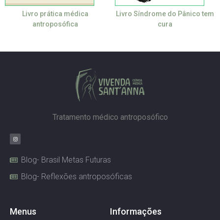
Livro prática médica
Livro Síndrome do Pânico tem
antroposófica
cura
Tratamento médico antroposófico
Blog- Brasil Metas Futuras
Blog- Reflexões antroposóficas
Menus
Informações