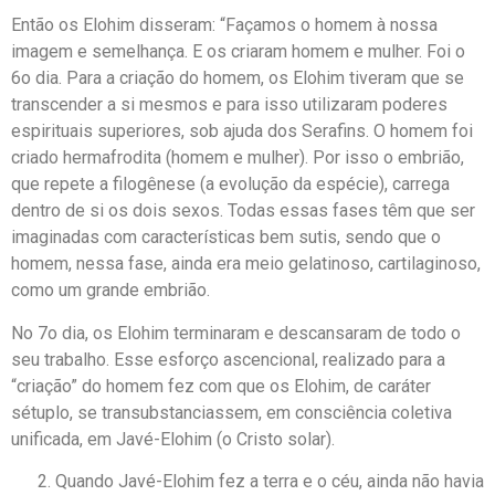
Então os Elohim disseram: “Façamos o homem à nossa
imagem e semelhança. E os criaram homem e mulher. Foi o
6o dia. Para a criação do homem, os Elohim tiveram que se
transcender a si mesmos e para isso utilizaram poderes
espirituais superiores, sob ajuda dos Serafins. O homem foi
criado hermafrodita (homem e mulher). Por isso o embrião,
que repete a filogênese (a evolução da espécie), carrega
dentro de si os dois sexos. Todas essas fases têm que ser
imaginadas com características bem sutis, sendo que o
homem, nessa fase, ainda era meio gelatinoso, cartilaginoso,
como um grande embrião.
No 7o dia, os Elohim terminaram e descansaram de todo o
seu trabalho. Esse esforço ascencional, realizado para a
“criação” do homem fez com que os Elohim, de caráter
sétuplo, se transubstanciassem, em consciência coletiva
unificada, em Javé-Elohim (o Cristo solar).
Quando Javé-Elohim fez a terra e o céu, ainda não havia