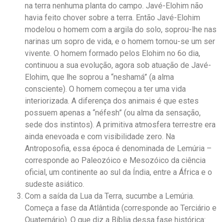
na terra nenhuma planta do campo. Javé-Elohim não
havia feito chover sobre a terra. Então Javé-Elohim
modelou o homem com a argila do solo, soprou-lhe nas
narinas um sopro de vida, e o homem tornou-se um ser
vivente. O homem formado pelos Elohim no 6o dia,
continuou a sua evolução, agora sob atuação de Javé-
Elohim, que lhe soprou a “neshamá” (a alma
consciente). O homem começou a ter uma vida
interiorizada. A diferença dos animais é que estes
possuem apenas a “néfesh” (ou alma da sensação,
sede dos instintos). A primitiva atmosfera terrestre era
ainda enevoada e com visibilidade zero. Na
Antroposofia, essa época é denominada de Lemúria –
corresponde ao Paleozóico e Mesozóico da ciência
oficial, um continente ao sul da Índia, entre a África e o
sudeste asiático.
Com a saída da Lua da Terra, sucumbe a Lemúria.
Começa a fase da Atlântida (corresponde ao Terciário e
Quaternário). O que diz a Bíblia dessa fase histórica: