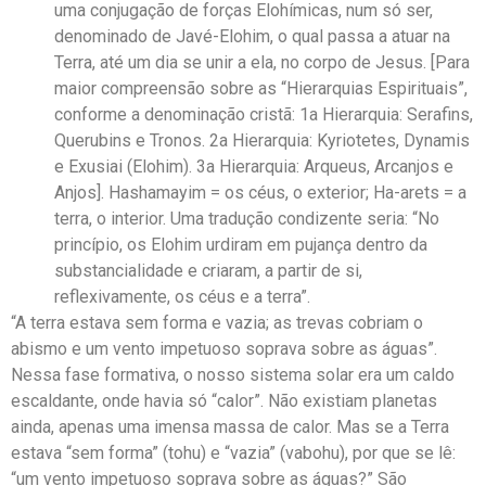
uma conjugação de forças Elohímicas, num só ser,
denominado de Javé-Elohim, o qual passa a atuar na
Terra, até um dia se unir a ela, no corpo de Jesus. [Para
maior compreensão sobre as “Hierarquias Espirituais”,
conforme a denominação cristã: 1a Hierarquia: Serafins,
Querubins e Tronos. 2a Hierarquia: Kyriotetes, Dynamis
e Exusiai (Elohim). 3a Hierarquia: Arqueus, Arcanjos e
Anjos]. Hashamayim = os céus, o exterior; Ha-arets = a
terra, o interior. Uma tradução condizente seria: “No
princípio, os Elohim urdiram em pujança dentro da
substancialidade e criaram, a partir de si,
reflexivamente, os céus e a terra”.
“A terra estava sem forma e vazia; as trevas cobriam o
abismo e um vento impetuoso soprava sobre as águas”.
Nessa fase formativa, o nosso sistema solar era um caldo
escaldante, onde havia só “calor”. Não existiam planetas
ainda, apenas uma imensa massa de calor. Mas se a Terra
estava “sem forma” (tohu) e “vazia” (vabohu), por que se lê:
“um vento impetuoso soprava sobre as águas?” São