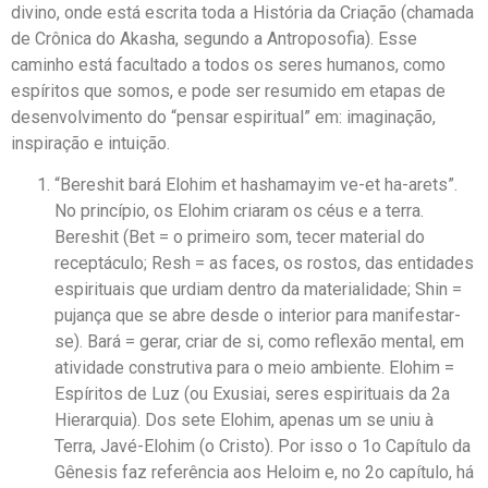
divino, onde está escrita toda a História da Criação (chamada
de Crônica do Akasha, segundo a Antroposofia). Esse
caminho está facultado a todos os seres humanos, como
espíritos que somos, e pode ser resumido em etapas de
desenvolvimento do “pensar espiritual” em: imaginação,
inspiração e intuição.
“Bereshit bará Elohim et hashamayim ve-et ha-arets”.
No princípio, os Elohim criaram os céus e a terra.
Bereshit (Bet = o primeiro som, tecer material do
receptáculo; Resh = as faces, os rostos, das entidades
espirituais que urdiam dentro da materialidade; Shin =
pujança que se abre desde o interior para manifestar-
se). Bará = gerar, criar de si, como reflexão mental, em
atividade construtiva para o meio ambiente. Elohim =
Espíritos de Luz (ou Exusiai, seres espirituais da 2a
Hierarquia). Dos sete Elohim, apenas um se uniu à
Terra, Javé-Elohim (o Cristo). Por isso o 1o Capítulo da
Gênesis faz referência aos Heloim e, no 2o capítulo, há