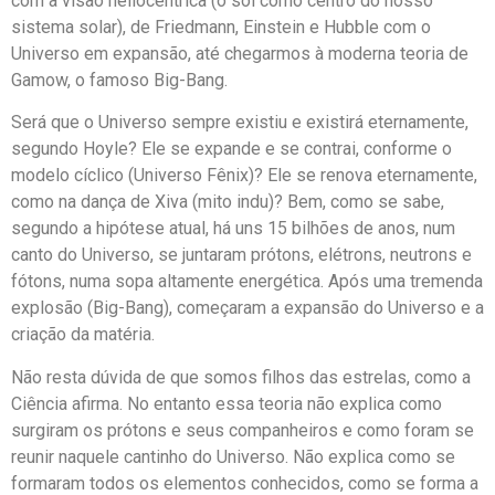
com a visão heliocêntrica (o sol como centro do nosso
sistema solar), de Friedmann, Einstein e Hubble com o
Universo em expansão, até chegarmos à moderna teoria de
Gamow, o famoso Big-Bang.
Será que o Universo sempre existiu e existirá eternamente,
segundo Hoyle? Ele se expande e se contrai, conforme o
modelo cíclico (Universo Fênix)? Ele se renova eternamente,
como na dança de Xiva (mito indu)? Bem, como se sabe,
segundo a hipótese atual, há uns 15 bilhões de anos, num
canto do Universo, se juntaram prótons, elétrons, neutrons e
fótons, numa sopa altamente energética. Após uma tremenda
explosão (Big-Bang), começaram a expansão do Universo e a
criação da matéria.
Não resta dúvida de que somos filhos das estrelas, como a
Ciência afirma. No entanto essa teoria não explica como
surgiram os prótons e seus companheiros e como foram se
reunir naquele cantinho do Universo. Não explica como se
formaram todos os elementos conhecidos, como se forma a