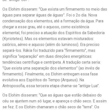
Os Elohim disseram: “Que exista um firmamento no meio das
águas para separar águas de águas”. Foi o 2o dia. Nova
condensação dos elementos, até a formação da água. Para
chegar a esse grau, até o aquoso, como existência
elemental, foi preciso a atuação dos Espíritos da Sabedoria
(Kyriotetes). Mas os elementos estavam misturados:
calórico, aéreo e aquoso (além do luminoso). Era preciso
separá-los. Rákia foi traduzido para “firmamento”, mas
significa “separação” em duas direções energéticas:
tendências centrífuga e centrípeta. A tradução certa seria:
“Que exista uma separação dos elementos” (ao invés de
firmamento). Finalmente, os Elohim entregam essa fase
evolutiva aos Espíritos do Tempo (Arqueus). Na
Antroposofia, essa terceira etapa chama-se “antiga-Lua”.
Os Elohim disseram: “Que as águas que estão debaixo do
céu se ajuntem num só lugar, e apareça o chão seco. E assim
se fez. E os Elohim chamaram o chão seco de “terra”. Os