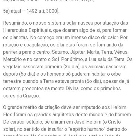
5a) atual – 1492 a ± 3000].
Resumindo, o nosso sistema solar nasceu por atuação das
Hierarquias Espirituais, que doaram algo de si, para formar
os planetas. No começo era um imenso disco de calor. Por
rotação e coagulação, os planetas foram se formando da
periferia para o centro: Saturno, Júpiter, Marte, Terra, Vênus,
Mercúrio e no centro o Sol. Por último, a Lua saiu da Terra. Os
vegetais nasceram primeiro (3o dia), os animais nasceram
depois (5o dia) e os homens só puderam habitar o orbe
terrestre quando a Terra estava pronta (6o dia), apesar de já
estarem presentes na mente Divina, como os primeiros
seres da Criação.
O grande mérito da criação deve ser imputado aos Heloim.
Eles foram os grandes arquitetos deste mundo e do homem.
De caráter sétuplo, se uniram em Javé-Heloim (o Cristo
solar), no sentido de insuflar o “espírito humano” dentro do