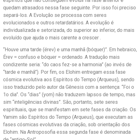
espíritos que não conseguem evoluir na fase anterior e
quedam atrasados nessa fase seguinte. Por isso foi preciso
separá-los. A Evolução se processa com seres
evolucionados e outros retardatários. A evolução é
individualizada e setorizada, do superior ao inferior, do mais
evoluído que ajuda o mais carente a crescer .
“Houve uma tarde (érev) e uma manhã (bóquer)”. Em hebraico,
Érev = confuso e bóquer = ordenado. A tradução mais
condizente seria: “do caos fez-se a harmonia” (ao invés de
“tarde e manhã”). Por fim, os Elohim entregam essa fase
cósmica evolutiva aos Espíritos do Tempo (Arqueus), sendo
isso traduzido pelo autor da Gênesis com a sentença: “Foi o
1o dia”. Os “dias” (yom) não traduzem lapsos de tempo, mas
sim “inteligências divinas”. São, portanto, sete seres
espirituais, que se manifestam em sete fases da criação. Os
Yamim são Espíritos do Tempo (Arqueus), que executam as
fases cósmicas evolutivas da criação, sob orientação dos
Elohim. Na Antroposofia essa segunda fase é denominada
de “antigo-Sol”.