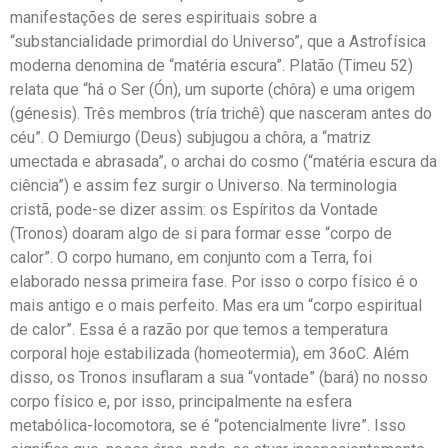
manifestações de seres espirituais sobre a
“substancialidade primordial do Universo”, que a Astrofísica
moderna denomina de “matéria escura”. Platão (Timeu 52)
relata que “há o Ser (Ón), um suporte (chôra) e uma origem
(génesis). Três membros (tría trichê) que nasceram antes do
céu”. O Demiurgo (Deus) subjugou a chôra, a “matriz
umectada e abrasada”, o archai do cosmo (“matéria escura da
ciência”) e assim fez surgir o Universo. Na terminologia
cristã, pode-se dizer assim: os Espíritos da Vontade
(Tronos) doaram algo de si para formar esse “corpo de
calor”. O corpo humano, em conjunto com a Terra, foi
elaborado nessa primeira fase. Por isso o corpo físico é o
mais antigo e o mais perfeito. Mas era um “corpo espiritual
de calor”. Essa é a razão por que temos a temperatura
corporal hoje estabilizada (homeotermia), em 36oC. Além
disso, os Tronos insuflaram a sua “vontade” (bará) no nosso
corpo físico e, por isso, principalmente na esfera
metabólica-locomotora, se é “potencialmente livre”. Isso