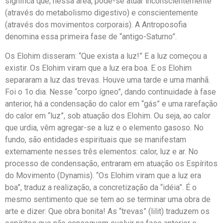
significa que, nessa área, pode-se atuar inconscientemente
(através do metabolismo digestivo) e conscientemente
(através dos movimentos corporais). A Antroposofia
denomina essa primeira fase de “antigo-Saturno”.
Os Elohim disseram: “Que exista a luz!” E a luz começou a
existir. Os Elohim viram que a luz era boa. E os Elohim
separaram a luz das trevas. Houve uma tarde e uma manhã.
Foi o 1o dia. Nesse “corpo ígneo”, dando continuidade à fase
anterior, há a condensação do calor em “gás” e uma rarefação
do calor em “luz”, sob atuação dos Elohim. Ou seja, ao calor
que urdia, vêm agregar-se a luz e o elemento gasoso. No
fundo, são entidades espirituais que se manifestam
externamente nesses três elementos: calor, luz e ar. No
processo de condensação, entraram em atuação os Espíritos
do Movimento (Dynamis). “Os Elohim viram que a luz era
boa”, traduz a realização, a concretização da “idéia”. É o
mesmo sentimento que se tem ao se terminar uma obra de
arte e dizer: Que obra bonita! As “trevas” (lilit) traduzem os