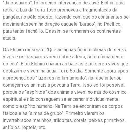
“dinossauros”, foi preciso intervenção de Javé-Elohim para
retirar a Lua da Terra. Isso promoveu a fragmentação da
pangéia, no pólo oposto, fazendo com que os continentes se
movimentassem na direção daquele “buraco”, no Pacífico,
para tentar fechá-lo. E assim se formaram os continentes
atuais.
Os Elohim disseram: “Que as águas fiquem cheias de seres
vivos e os pássaros voem sobre a terra, sob o firmamento
do céu”. E os Elohim criaram as baleias e os seres vivos que
deslizam e vivem na água. Foi o 5o dia. Somente agora, após
a presença dos “luzeiros no firmamento”, na fase anterior,
começam os animais a povoar a Terra. Isso só foi possível,
porque os “espíritos” dos animais vivem no mundo cósmico-
espiritual e não conseguem se encarnar individualmente,
como o espírito humano. Na Terra se encontram os corpos
físicos e as “almas de grupo”. Primeiro vieram os
invertebrados marinhos, trilobitas, corais, peixes primitivos,
anfíbios, répteis, etc.