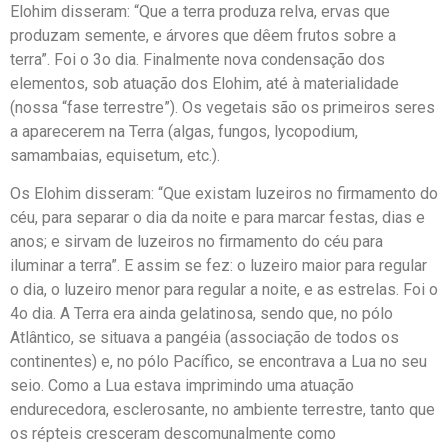
Elohim disseram: “Que a terra produza relva, ervas que
produzam semente, e árvores que dêem frutos sobre a
terra”. Foi o 3o dia. Finalmente nova condensação dos
elementos, sob atuação dos Elohim, até à materialidade
(nossa “fase terrestre”). Os vegetais são os primeiros seres
a aparecerem na Terra (algas, fungos, lycopodium,
samambaias, equisetum, etc.).
Os Elohim disseram: “Que existam luzeiros no firmamento do
céu, para separar o dia da noite e para marcar festas, dias e
anos; e sirvam de luzeiros no firmamento do céu para
iluminar a terra”. E assim se fez: o luzeiro maior para regular
o dia, o luzeiro menor para regular a noite, e as estrelas. Foi o
4o dia. A Terra era ainda gelatinosa, sendo que, no pólo
Atlântico, se situava a pangéia (associação de todos os
continentes) e, no pólo Pacífico, se encontrava a Lua no seu
seio. Como a Lua estava imprimindo uma atuação
endurecedora, esclerosante, no ambiente terrestre, tanto que
os répteis cresceram descomunalmente como