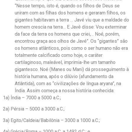
“Nesse tempo, isto é, quando os filhos de Deus se
uniram com as filhas dos homens e geraram filhos, os
gigantes habitavam a terra … Javé viu que a maldade do
homem crescia na terra… E Javé disse: Vou exterminar
da face da terra os homens que criei,… Noé, porém,
encontrou graça aos olhos de Javé”. Os “gigantes” são
os homens atlânticos, pois como o ser humano não era
totalmente calcificado como hoje, o caráter
cartilaginoso, maleável, imprimia-lhe um tamanho
gigantesco. Noé (Manes ou Mani) dá prosseguimento à
história humana, após o dilúvio (afundamento da
Atlântida), com as “civilizações de língua aryana”, na
Índia. Assim começa a nossa história conhecida:
1a) Índia – 7000 a 5000 a.C.;
2a) Pérsia – 5000 a 3000 a.C.;
3a) Egito/Caldeia/Babilônia – 3000 a 1000 a.C.;
4a) Grécia/Roma – 1000 a.C. a 1492 d.C.; e,