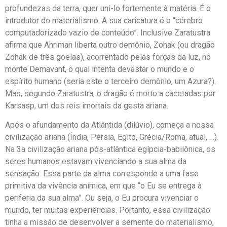
profundezas da terra, quer uni-lo fortemente à matéria. É o
introdutor do materialismo. A sua caricatura é o “cérebro
computadorizado vazio de conteúdo”. Inclusive Zaratustra
afirma que Ahriman liberta outro demônio, Zohak (ou dragão
Zohak de três goelas), acorrentado pelas forças da luz, no
monte Demavant, o qual intenta devastar o mundo e o
espírito humano (seria este o terceiro demônio, um Azura?).
Mas, segundo Zaratustra, o dragão é morto a cacetadas por
Karsasp, um dos reis imortais da gesta ariana.
Após o afundamento da Atlântida (dilúvio), começa a nossa
civilização ariana (Índia, Pérsia, Egito, Grécia/Roma, atual, …).
Na 3a civilização ariana pós-atlântica egípcia-babilônica, os
seres humanos estavam vivenciando a sua alma da
sensação. Essa parte da alma corresponde a uma fase
primitiva da vivência anímica, em que “o Eu se entrega à
periferia da sua alma”. Ou seja, o Eu procura vivenciar o
mundo, ter muitas experiências. Portanto, essa civilização
tinha a missão de desenvolver a semente do materialismo,