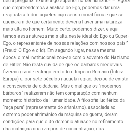
deu à pergunta: Existe algo superior no ser humano? – “Agora
que empreendemos a análise do Ego, podemos dar uma
resposta a todos aqueles cujo senso moral ficou e que se
queixaram de que certamente deveria haver uma natureza
mais alta no homem: Muito certo, podemos dizer, e aqui
temos essa natureza mais alta, neste ideal do Ego ou Super-
Ego, o representante de nossas relações com nossos pais.”
(Freud: O Ego e o id). Em segundo lugar, nessa mesma
época, o mal institucionalizou-se com o advento do Nazismo
de Hitler. Não resta dúvida de que os bárbaros medievais
fizeram grande estrago em todo o Império Romano (futura
Europa) e, por sete séculos naquela região, deixou de existir
a consciência de cidadania. Mas o mal que os “modernos
bárbaros” realizaram não tem comparação com nenhum
momento histórico da Humanidade. A filosofia luciférica da
“raça pura” (representante do arianismo), associada ao
extremo poder ahrimânico da máquina de guerra, deram
condições para que o 3o demônio atuasse no refinamento
das matanças nos campos de concentração, dos