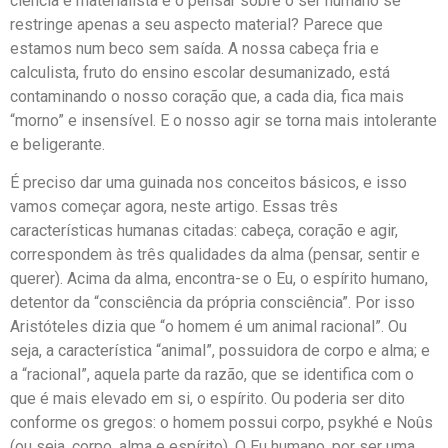
ciência é materialista e o pensar sobre o ser humano se
restringe apenas a seu aspecto material? Parece que
estamos num beco sem saída. A nossa cabeça fria e
calculista, fruto do ensino escolar desumanizado, está
contaminando o nosso coração que, a cada dia, fica mais
“morno” e insensível. E o nosso agir se torna mais intolerante
e beligerante.
É preciso dar uma guinada nos conceitos básicos, e isso
vamos começar agora, neste artigo. Essas três
características humanas citadas: cabeça, coração e agir,
correspondem às três qualidades da alma (pensar, sentir e
querer). Acima da alma, encontra-se o Eu, o espírito humano,
detentor da “consciência da própria consciência”. Por isso
Aristóteles dizia que “o homem é um animal racional”. Ou
seja, a característica “animal”, possuidora de corpo e alma; e
a “racional”, aquela parte da razão, que se identifica com o
que é mais elevado em si, o espírito. Ou poderia ser dito
conforme os gregos: o homem possui corpo, psykhé e Noûs
(ou seja, corpo, alma e espírito). O Eu humano, por ser uma