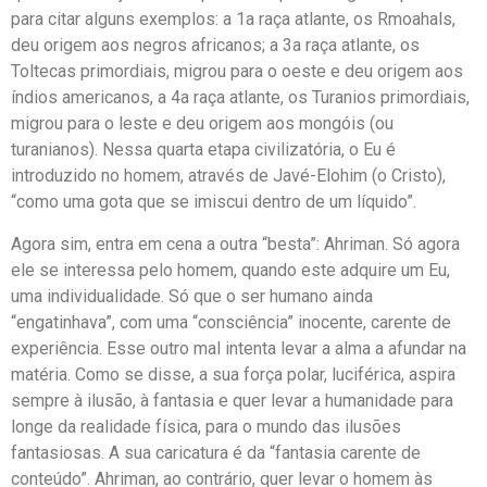
para citar alguns exemplos: a 1a raça atlante, os Rmoahals,
deu origem aos negros africanos; a 3a raça atlante, os
Toltecas primordiais, migrou para o oeste e deu origem aos
índios americanos, a 4a raça atlante, os Turanios primordiais,
migrou para o leste e deu origem aos mongóis (ou
turanianos). Nessa quarta etapa civilizatória, o Eu é
introduzido no homem, através de Javé-Elohim (o Cristo),
“como uma gota que se imiscui dentro de um líquido”.
Agora sim, entra em cena a outra “besta”: Ahriman. Só agora
ele se interessa pelo homem, quando este adquire um Eu,
uma individualidade. Só que o ser humano ainda
“engatinhava”, com uma “consciência” inocente, carente de
experiência. Esse outro mal intenta levar a alma a afundar na
matéria. Como se disse, a sua força polar, luciférica, aspira
sempre à ilusão, à fantasia e quer levar a humanidade para
longe da realidade física, para o mundo das ilusões
fantasiosas. A sua caricatura é da “fantasia carente de
conteúdo”. Ahriman, ao contrário, quer levar o homem às