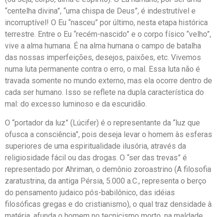
“centelha divina”, “uma chispa de Deus”, é indestrutível e
incorruptível! O Eu “nasceu” por último, nesta etapa histórica
terrestre. Entre o Eu “recém-nascido” e o corpo físico “velho”,
vive a alma humana. É na alma humana o campo de batalha
das nossas imperfeições, desejos, paixões, etc. Vivemos
numa luta permanente contra o erro, o mal. Essa luta não é
travada somente no mundo externo, mas ela ocorre dentro de
cada ser humano. Isso se reflete na dupla característica do
mal: do excesso luminoso e da escuridão.
O “portador da luz” (Lúcifer) é o representante da “luz que
ofusca a consciência”, pois deseja levar o homem às esferas
superiores de uma espiritualidade ilusória, através da
religiosidade fácil ou das drogas. O “ser das trevas” é
representado por Ahriman, o demônio zoroastrino (A filosofia
zaratustrina, da antiga Pérsia, 5.000 a.C., representa o berço
do pensamento judaico pós-babilônico, das idéias
filosóficas gregas e do cristianismo), o qual traz densidade à
matéria, afunda o homem no tecnicismo morto, na maldade,