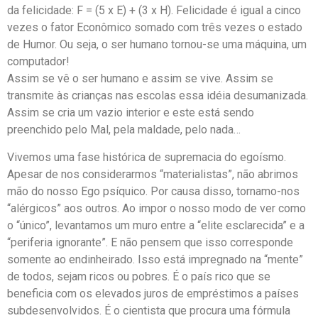
da felicidade: F = (5 x E) + (3 x H). Felicidade é igual a cinco
vezes o fator Econômico somado com três vezes o estado
de Humor. Ou seja, o ser humano tornou-se uma máquina, um
computador!
Assim se vê o ser humano e assim se vive. Assim se
transmite às crianças nas escolas essa idéia desumanizada.
Assim se cria um vazio interior e este está sendo
preenchido pelo Mal, pela maldade, pelo nada…
Vivemos uma fase histórica de supremacia do egoísmo.
Apesar de nos considerarmos “materialistas”, não abrimos
mão do nosso Ego psíquico. Por causa disso, tornamo-nos
“alérgicos” aos outros. Ao impor o nosso modo de ver como
o “único”, levantamos um muro entre a “elite esclarecida” e a
“periferia ignorante”. E não pensem que isso corresponde
somente ao endinheirado. Isso está impregnado na “mente”
de todos, sejam ricos ou pobres. É o país rico que se
beneficia com os elevados juros de empréstimos a países
subdesenvolvidos. É o cientista que procura uma fórmula