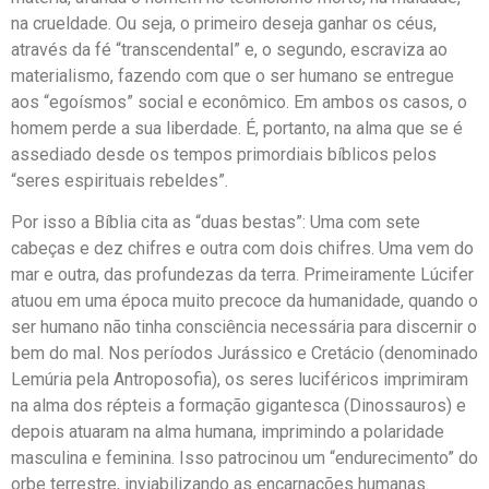
na crueldade. Ou seja, o primeiro deseja ganhar os céus,
através da fé “transcendental” e, o segundo, escraviza ao
materialismo, fazendo com que o ser humano se entregue
aos “egoísmos” social e econômico. Em ambos os casos, o
homem perde a sua liberdade. É, portanto, na alma que se é
assediado desde os tempos primordiais bíblicos pelos
“seres espirituais rebeldes”.
Por isso a Bíblia cita as “duas bestas”: Uma com sete
cabeças e dez chifres e outra com dois chifres. Uma vem do
mar e outra, das profundezas da terra. Primeiramente Lúcifer
atuou em uma época muito precoce da humanidade, quando o
ser humano não tinha consciência necessária para discernir o
bem do mal. Nos períodos Jurássico e Cretácio (denominado
Lemúria pela Antroposofia), os seres luciféricos imprimiram
na alma dos répteis a formação gigantesca (Dinossauros) e
depois atuaram na alma humana, imprimindo a polaridade
masculina e feminina. Isso patrocinou um “endurecimento” do
orbe terrestre, inviabilizando as encarnações humanas.