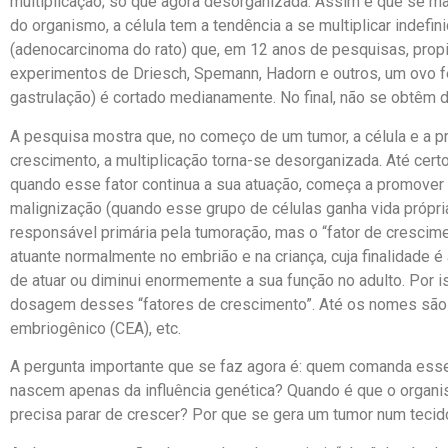
multiplicação; só que agora desorganizada. Assim é que se ma
do organismo, a célula tem a tendência a se multiplicar indefi
(adenocarcinoma do rato) que, em 12 anos de pesquisas, propic
experimentos de Driesch, Spemann, Hadorn e outros, um ovo f
gastrulação) é cortado medianamente. No final, não se obtêm
A pesquisa mostra que, no começo de um tumor, a célula e a p
crescimento, a multiplicação torna-se desorganizada. Até cert
quando esse fator continua a sua atuação, começa a promover 
malignização (quando esse grupo de células ganha vida própria
responsável primária pela tumoração, mas o “fator de crescime
atuante normalmente no embrião e na criança, cuja finalidade 
de atuar ou diminui enormemente a sua função no adulto. Por i
dosagem desses “fatores de crescimento”. Até os nomes são su
embriogênico (CEA), etc.
A pergunta importante que se faz agora é: quem comanda esses
nascem apenas da influência genética? Quando é que o organ
precisa parar de crescer? Por que se gera um tumor num tecid