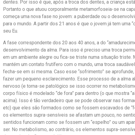
dentes. Por isso é que, após a troca dos dentes, a criança est
Portanto o que atuou corporalmente metamorfoseia-se na capa
começa uma nova fase no jovem: a puberdade ou o desenvolvi
para o mundo. A partir dos 21 anos é que o jovem já tem uma “c
seu Eu.
A fase correspondente dos 20 aos 40 anos, a do “amadurecimento
desenvolvimento da alma. Para isso é preciso uma troca perma
em um ambiente alegre ou fica-se triste numa situação triste.
mantém um contato frutífero com o mundo, uma troca saudável (
fecha-se em si mesma. Caso esse “sofrimento” se aprofunde, 
fazer um pequeno esclarecimento. Esse processo de a alma 
nervoso (e torna-se patológico se isso ocorrer no metabolismo
corpo físico é modelado “de fora” para dentro (o que mostra 
acima). Isso é tão verdadeiro que se pode observar nas forma
etc) que eles são formados como se fossem escavados de “fo
os elementos supra-sensíveis se afastam um pouco, no senti
sentidos funcionam como se fossem um “espelho” ou um apare
ser. No metabolismo, ao contrário, os elementos supra-sensív