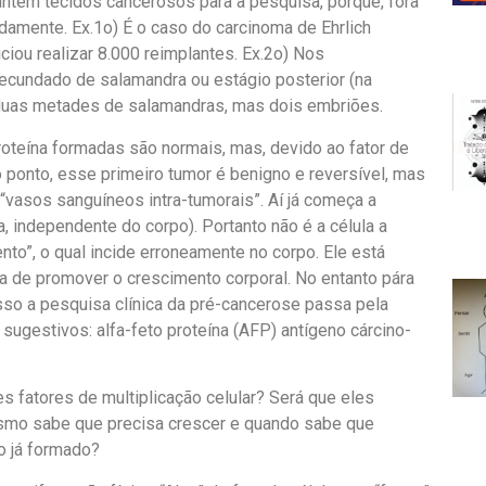
ntêm tecidos cancerosos para a pesquisa, porque, fora
nidamente. Ex.1o) É o caso do carcinoma de Ehrlich
iou realizar 8.000 reimplantes. Ex.2o) Nos
ecundado de salamandra ou estágio posterior (na
 duas metades de salamandras, mas dois embriões.
roteína formadas são normais, mas, devido ao fator de
o ponto, esse primeiro tumor é benigno e reversível, mas
“vasos sanguíneos intra-tumorais”. Aí já começa a
, independente do corpo). Portanto não é a célula a
nto”, o qual incide erroneamente no corpo. Ele está
é a de promover o crescimento corporal. No entanto pára
sso a pesquisa clínica da pré-cancerose passa pela
gestivos: alfa-feto proteína (AFP) antígeno cárcino-
 fatores de multiplicação celular? Será que eles
ismo sabe que precisa crescer e quando sabe que
o já formado?