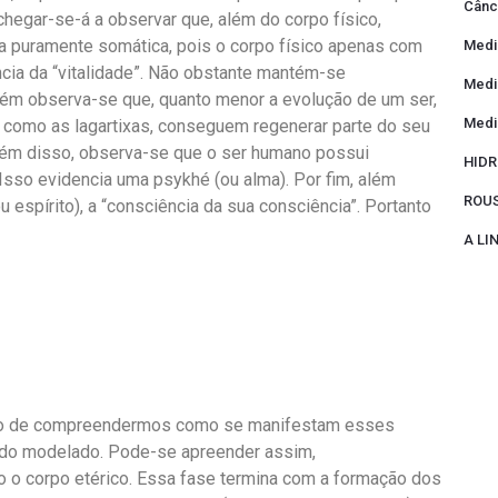
Cânc
chegar-se-á a observar que, além do corpo físico,
ica puramente somática, pois o corpo físico apenas com
Medi
cia da “vitalidade”. Não obstante mantém-se
Medi
ém observa-se que, quanto menor a evolução de um ser,
Medi
s, como as lagartixas, conseguem regenerar parte do seu
 Além disso, observa-se que o ser humano possui
HIDR
c. Isso evidencia uma psykhé (ou alma). Por fim, além
ROUS
u espírito), a “consciência da sua consciência”. Portanto
A L
tido de compreendermos como se manifestam esses
ndo modelado. Pode-se apreender assim,
do o corpo etérico. Essa fase termina com a formação dos