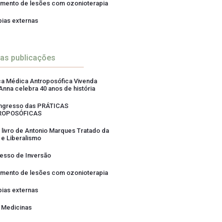
amento de lesões com ozonioterapia
pias externas
ras publicações
ica Médica Antroposófica Vivenda
Anna celebra 40 anos de história
ngresso das PRÁTICAS
ROPOSÓFICAS
 livro de Antonio Marques Tratado da
 e Liberalismo
esso de Inversão
amento de lesões com ozonioterapia
pias externas
 Medicinas