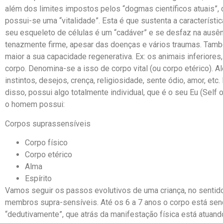
além dos limites impostos pelos “dogmas científicos atuais”, 
possui-se uma “vitalidade”. Esta é que sustenta a característ
seu esqueleto de células é um “cadáver” e se desfaz na ausên
tenazmente firme, apesar das doenças e vários traumas. Tamb
maior a sua capacidade regenerativa. Ex: os animais inferiore
corpo. Denomina-se a isso de corpo vital (ou corpo etérico).
instintos, desejos, crença, religiosidade, sente ódio, amor, et
disso, possui algo totalmente individual, que é o seu Eu (Self o
o homem possui:
Corpos suprassensíveis
Corpo físico
Corpo etérico
Alma
Espírito
Vamos seguir os passos evolutivos de uma criança, no sen
membros supra-sensíveis. Até os 6 a 7 anos o corpo está se
“dedutivamente”, que atrás da manifestação física está atuan