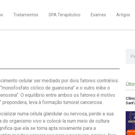
ós
Tratamentos
SPA Terapêutico
Exames
Artigos
imento celular ser mediado por dois fatores contrários:
Últi
 “monofosfato cíclico de guanosina” e o outro inibe o
enosina”. O equilíbrio entre ambos os fatores é motivo
Clín
 prepondera, leva à formação tumoral cancerosa.
Sant’
ecializar numa célula glandular ou nervosa, perde a sua
la do organismo vivo e colocá-la num meio de cultura
ignifica que ela se torna apta novamente para a