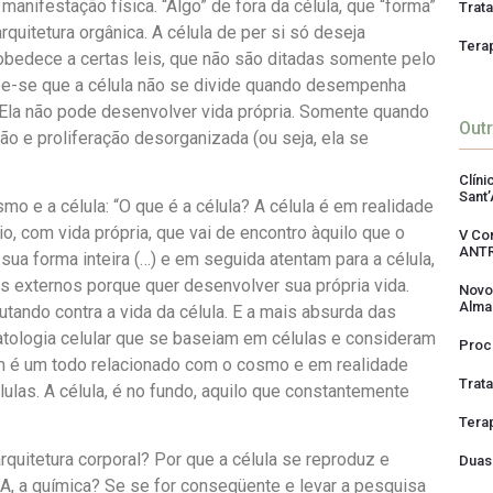
anifestação física. “Algo” de fora da célula, que “forma”
Trat
quitetura orgânica. A célula de per si só deseja
Tera
 obedece a certas leis, que não são ditadas somente pelo
sabe-se que a célula não se divide quando desempenha
 Ela não pode desenvolver vida própria. Somente quando
Out
ão e proliferação desorganizada (ou seja, ela se
Clín
Sant’
mo e a célula: “O que é a célula? A célula é em realidade
, com vida própria, que vai de encontro àquilo que o
V Co
ANT
a forma inteira (…) e em seguida atentam para a célula,
tos externos porque quer desenvolver sua própria vida.
Novo
Alma
ando contra a vida da célula. E a mais absurda das
 patologia celular que se baseiam em células e consideram
Proc
m é um todo relacionado com o cosmo e em realidade
Trat
ulas. A célula, é no fundo, aquilo que constantemente
Tera
quitetura corporal? Por que a célula se reproduz e
Duas
A, a química? Se se for conseqüente e levar a pesquisa