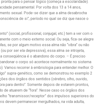
á pronta para o pensar lógico (começa a escolaridade).
cidade pensamental. Por volta dos 13 a 14 anos,
mento sexual. Pode-se dizer que a alma desabrocha
onsciência de si”, período no qual se diz que nasce o
” (social, profissional, conjugal, etc.) tem a ver com o
nente com o meio externo social. Ou seja, fica-se alegre
 Mas, se por algum motivo essa alma não “vibra” ou não
ou por ser ela depressiva), essa alma se introjeta,
a conseqüência é o abandono do corpo. – É preciso
abandonar o corpo só acontece normalmente no sistema
). Vamos recorrer à embriologia para entender melhor. O
“algo” supra-genético, como se demonstrou no exemplo 2
ções dos órgãos dos sentidos (cérebro, olho, ouvido,
ra para dentro”. Somente depois de estarem prontos,
do de atuarem de “fora”. Nesse caso os órgãos dos
lho “transmissor/receptor” dos impulsos superiores do
eis devem permanecer mergulhados, na vida adulta,