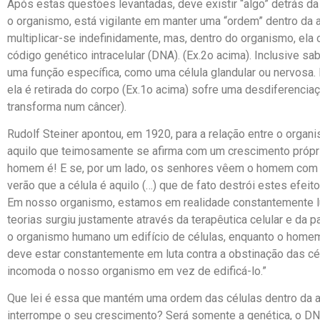
Após estas questões levantadas, deve existir “algo” detrás da m
o organismo, está vigilante em manter uma “ordem” dentro da ar
multiplicar-se indefinidamente, mas, dentro do organismo, ela
código genético intracelular (DNA). (Ex.2o acima). Inclusive 
uma função específica, como uma célula glandular ou nervosa.
ela é retirada do corpo (Ex.1o acima) sofre uma desdiferenciaç
transforma num câncer).
Rudolf Steiner apontou, em 1920, para a relação entre o organis
aquilo que teimosamente se afirma com um crescimento próprio
homem é! E se, por um lado, os senhores vêem o homem com su
verão que a célula é aquilo (…) que de fato destrói estes efei
Em nosso organismo, estamos em realidade constantemente lut
teorias surgiu justamente através da terapêutica celular e da
o organismo humano um edifício de células, enquanto o home
deve estar constantemente em luta contra a obstinação das cél
incomoda o nosso organismo em vez de edificá-lo.”
Que lei é essa que mantém uma ordem das células dentro da ar
interrompe o seu crescimento? Será somente a genética, o DN