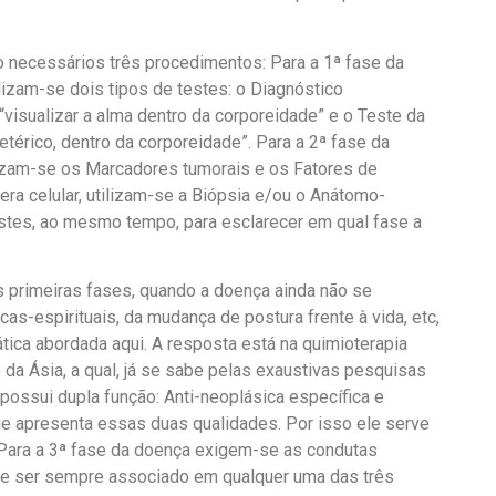
ão necessários três procedimentos: Para a 1ª fase da
ilizam-se dois tipos de testes: o Diagnóstico
“visualizar a alma dentro da corporeidade” e o Teste da
 etérico, dentro da corporeidade”. Para a 2ª fase da
ilizam-se os Marcadores tumorais e os Fatores de
ra celular, utilizam-se a Biópsia e/ou o Anátomo-
testes, ao mesmo tempo, para esclarecer em qual fase a
s primeiras fases, quando a doença ainda não se
s-espirituais, da mudança de postura frente à vida, etc,
ca abordada aqui. A resposta está na quimioterapia
e da Ásia, a qual, já se sabe pelas exaustivas pesquisas
, possui dupla função: Anti-neoplásica específica e
ue apresenta essas duas qualidades. Por isso ele serve
Para a 3ª fase da doença exigem-se as condutas
deve ser sempre associado em qualquer uma das três