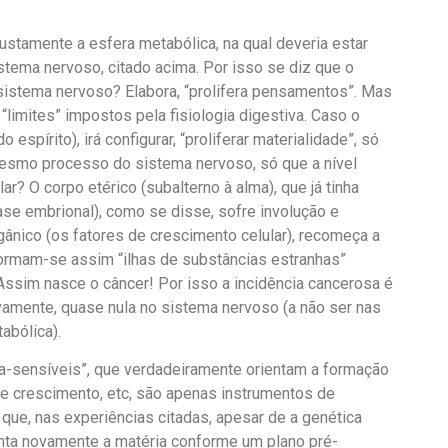
stamente a esfera metabólica, na qual deveria estar
ema nervoso, citado acima. Por isso se diz que o
 sistema nervoso? Elabora, “prolifera pensamentos”. Mas
limites” impostos pela fisiologia digestiva. Caso o
pírito), irá configurar, “proliferar materialidade”, só
mesmo processo do sistema nervoso, só que a nível
lar? O corpo etérico (subalterno à alma), que já tinha
fase embrional), como se disse, sofre involução e
gânico (os fatores de crescimento celular), recomeça a
 Formam-se assim “ilhas de substâncias estranhas”
. Assim nasce o câncer! Por isso a incidência cancerosa é
vamente, quase nula no sistema nervoso (a não ser nas
abólica).
ra-sensíveis”, que verdadeiramente orientam a formação
de crescimento, etc, são apenas instrumentos de
 que, nas experiências citadas, apesar de a genética
ienta novamente a matéria conforme um plano pré-