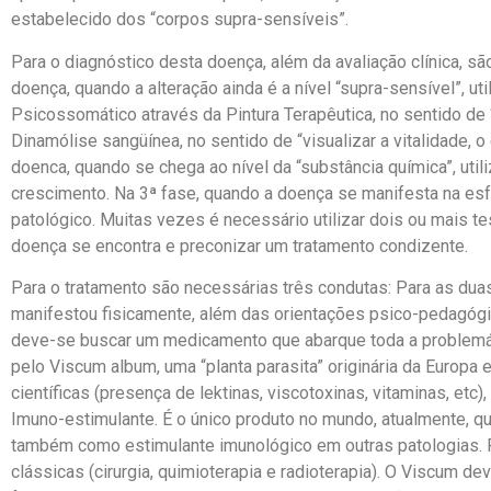
estabelecido dos “corpos supra-sensíveis”.
Para o diagnóstico desta doença, além da avaliação clínica, s
doença, quando a alteração ainda é a nível “supra-sensível”, ut
Psicossomático através da Pintura Terapêutica, no sentido de 
Dinamólise sangüínea, no sentido de “visualizar a vitalidade, o
doenca, quando se chega ao nível da “substância química”, ut
crescimento. Na 3ª fase, quando a doença se manifesta na esfe
patológico. Muitas vezes é necessário utilizar dois ou mais 
doença se encontra e preconizar um tratamento condizente.
Para o tratamento são necessárias três condutas: Para as dua
manifestou fisicamente, além das orientações psico-pedagógica
deve-se buscar um medicamento que abarque toda a problemáti
pelo Viscum album, uma “planta parasita” originária da Europa 
científicas (presença de lektinas, viscotoxinas, vitaminas, etc)
Imuno-estimulante. É o único produto no mundo, atualmente, q
também como estimulante imunológico em outras patologias. 
clássicas (cirurgia, quimioterapia e radioterapia). O Viscum 