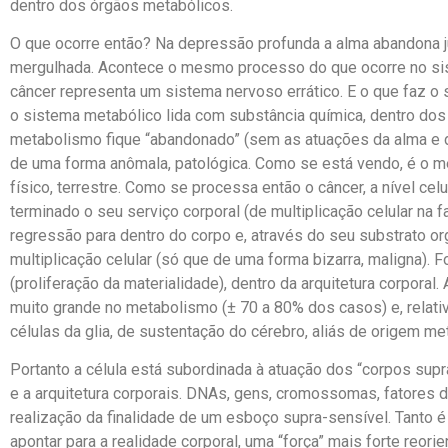
dentro dos órgãos metabólicos.
O que ocorre então? Na depressão profunda a alma abandona ju
mergulhada. Acontece o mesmo processo do que ocorre no sist
câncer representa um sistema nervoso errático. E o que faz o
o sistema metabólico lida com substância química, dentro dos “
metabolismo fique “abandonado” (sem as atuações da alma e do es
de uma forma anômala, patológica. Como se está vendo, é o 
físico, terrestre. Como se processa então o câncer, a nível celu
terminado o seu serviço corporal (de multiplicação celular na 
regressão para dentro do corpo e, através do seu substrato or
multiplicação celular (só que de uma forma bizarra, maligna).
(proliferação da materialidade), dentro da arquitetura corporal
muito grande no metabolismo (± 70 a 80% dos casos) e, relati
células da glia, de sustentação do cérebro, aliás de origem met
Portanto a célula está subordinada à atuação dos “corpos sup
e a arquitetura corporais. DNAs, gens, cromossomas, fatores 
realização da finalidade de um esboço supra-sensível. Tanto é
apontar para a realidade corporal, uma “força” mais forte reor