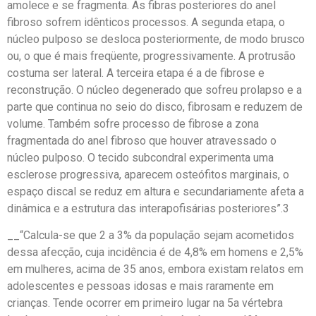
amolece e se fragmenta. As fibras posteriores do anel
fibroso sofrem idênticos processos. A segunda etapa, o
núcleo pulposo se desloca posteriormente, de modo brusco
ou, o que é mais freqüente, progressivamente. A protrusão
costuma ser lateral. A terceira etapa é a de fibrose e
reconstrução. O núcleo degenerado que sofreu prolapso e a
parte que continua no seio do disco, fibrosam e reduzem de
volume. Também sofre processo de fibrose a zona
fragmentada do anel fibroso que houver atravessado o
núcleo pulposo. O tecido subcondral experimenta uma
esclerose progressiva, aparecem osteófitos marginais, o
espaço discal se reduz em altura e secundariamente afeta a
dinâmica e a estrutura das interapofisárias posteriores”.3
__“Calcula-se que 2 a 3% da população sejam acometidos
dessa afecção, cuja incidência é de 4,8% em homens e 2,5%
em mulheres, acima de 35 anos, embora existam relatos em
adolescentes e pessoas idosas e mais raramente em
crianças. Tende ocorrer em primeiro lugar na 5a vértebra