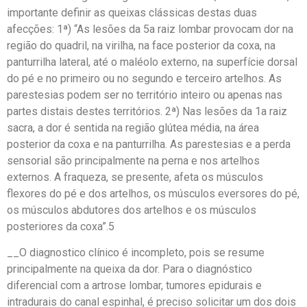
importante definir as queixas clássicas destas duas
afecções: 1ª) “As lesões da 5a raiz lombar provocam dor na
região do quadril, na virilha, na face posterior da coxa, na
panturrilha lateral, até o maléolo externo, na superfície dorsal
do pé e no primeiro ou no segundo e terceiro artelhos. As
parestesias podem ser no território inteiro ou apenas nas
partes distais destes territórios. 2ª) Nas lesões da 1a raiz
sacra, a dor é sentida na região glútea média, na área
posterior da coxa e na panturrilha. As parestesias e a perda
sensorial são principalmente na perna e nos artelhos
externos. A fraqueza, se presente, afeta os músculos
flexores do pé e dos artelhos, os músculos eversores do pé,
os músculos abdutores dos artelhos e os músculos
posteriores da coxa”.5
__O diagnostico clínico é incompleto, pois se resume
principalmente na queixa da dor. Para o diagnóstico
diferencial com a artrose lombar, tumores epidurais e
intradurais do canal espinhal, é preciso solicitar um dos dois