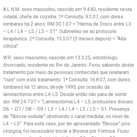
A.L.N.M. sexo masculino, nascido em 9.4.83, residente nesta
cidade, chefe de cozinha. 1ª Consulta: 9.2.07, com dores
lombares há 2 anos. RM 30.1.07 = “Hérnia de Disco entre L3
– L4 / L4 – L5 / L5 – S1”. Submeteu-se ao protocolo
terapêutico. 2ª Consulta: 15.5.07 (3 meses depois) = “Alta
clínica”.
W.R. sexo masculino, nascido em 13.3.25, odontólogo,
divorciado, residente no Rio de Janeiro. Ficou sabendo deste
tratamento por meio de pessoas conhecidas que relataram
“cura” com este tratamento. 1ª Consulta: 16.8.07, com dores
lombares há 12 anos, desde 1995, por ocasião da
laminectomia entre L4-L5. Desde então não pára de sentir
dor. RM 24.7.07 = “Laminectomia L4 – L5, protrusões discais
D6 – D7 / D8 – D9 / L3 – L4 / L4 – L5 / L5 – S1. Presença
de “fibrose nodular” obstruindo o canal medular, no nível de
L4 – L5”. Para este caso, por ter apresentado “fibrose” pós-
cirúrgica, foi necessário trocar a Bryonia por Fórmica. Ficou