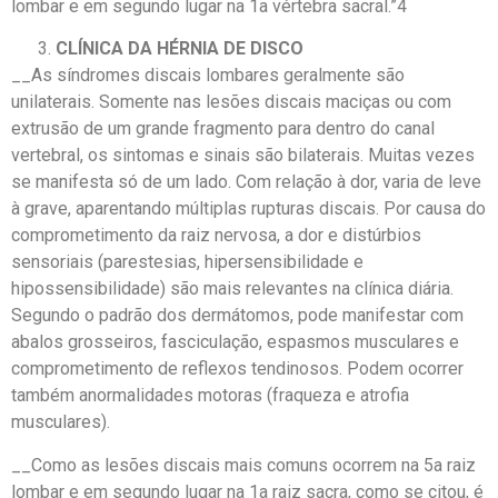
lombar e em segundo lugar na 1a vértebra sacral.”4
CLÍNICA DA HÉRNIA DE DISCO
__As síndromes discais lombares geralmente são
unilaterais. Somente nas lesões discais maciças ou com
extrusão de um grande fragmento para dentro do canal
vertebral, os sintomas e sinais são bilaterais. Muitas vezes
se manifesta só de um lado. Com relação à dor, varia de leve
à grave, aparentando múltiplas rupturas discais. Por causa do
comprometimento da raiz nervosa, a dor e distúrbios
sensoriais (parestesias, hipersensibilidade e
hipossensibilidade) são mais relevantes na clínica diária.
Segundo o padrão dos dermátomos, pode manifestar com
abalos grosseiros, fasciculação, espasmos musculares e
comprometimento de reflexos tendinosos. Podem ocorrer
também anormalidades motoras (fraqueza e atrofia
musculares).
__Como as lesões discais mais comuns ocorrem na 5a raiz
lombar e em segundo lugar na 1a raiz sacra, como se citou, é