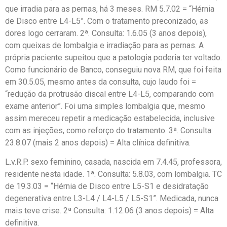
que irradia para as pernas, há 3 meses. RM 5.7.02 = “Hérnia
de Disco entre L4-L5”. Com o tratamento preconizado, as
dores logo cerraram. 2ª. Consulta: 1.6.05 (3 anos depois),
com queixas de lombalgia e irradiação para as pernas. A
própria paciente supeitou que a patologia poderia ter voltado.
Como funcionário de Banco, conseguiu nova RM, que foi feita
em 30.5.05, mesmo antes da consulta, cujo laudo foi =
“redução da protrusão discal entre L4-L5, comparando com
exame anterior”. Foi uma simples lombalgia que, mesmo
assim mereceu repetir a medicação estabelecida, inclusive
com as injeções, como reforço do tratamento. 3ª. Consulta:
23.8.07 (mais 2 anos depois) = Alta clínica definitiva.
L.v.R.P. sexo feminino, casada, nascida em 7.4.45, professora,
residente nesta idade. 1ª. Consulta: 5.8.03, com lombalgia. TC
de 19.3.03 = “Hérnia de Disco entre L5-S1 e desidratação
degenerativa entre L3-L4 / L4-L5 / L5-S1”. Medicada, nunca
mais teve crise. 2ª Consulta: 1.12.06 (3 anos depois) = Alta
definitiva.