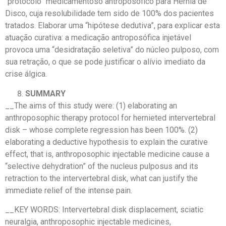
“protocolo” medicamentoso antroposófico para Hérnia de
Disco, cuja resolubilidade tem sido de 100% dos pacientes
tratados. Elaborar uma “hipótese dedutiva”, para explicar esta
atuação curativa: a medicação antroposófica injetável
provoca uma “desidratação seletiva” do núcleo pulposo, com
sua retração, o que se pode justificar o alívio imediato da
crise álgica.
SUMMARY
__The aims of this study were: (1) elaborating an
anthroposophic therapy protocol for hernieted intervertebral
disk – whose complete regression has been 100%. (2)
elaborating a deductive hypothesis to explain the curative
effect, that is, anthroposophic injectable medicine cause a
“selective dehydration” of the nucleus pulposus and its
retraction to the intervertebral disk, what can justify the
immediate relief of the intense pain.
__KEY WORDS: Intervertebral disk displacement, sciatic
neuralgia, anthroposophic injectable medicines,