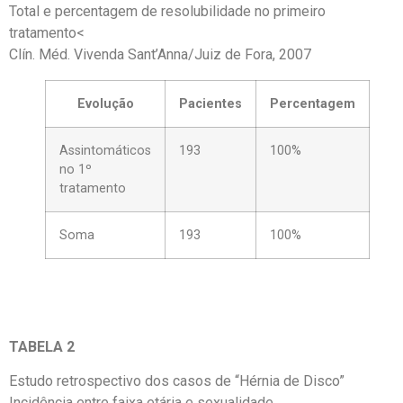
Total e percentagem de resolubilidade no primeiro
tratamento<
Clín. Méd. Vivenda Sant’Anna/Juiz de Fora, 2007
Evolução
Pacientes
Percentagem
Assintomáticos
193
100%
no 1º
tratamento
Soma
193
100%
TABELA 2
Estudo retrospectivo dos casos de “Hérnia de Disco”
Incidência entre faixa etária e sexualidade