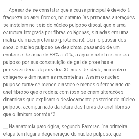
__Apesar de se constatar que a causa principal é devido à
fraqueza do anel fibroso, no entanto “as primeiras alterações
se instalam no seio do núcleo pulposo discal, que é uma
estrutura integrada por fibras colágenas, situadas em uma
matriz de mucoproteínas (proteicans). Com o passar dos
anos, o núcleo pulposo se desidrata, passando de um
conteúdo de água de 88% a 70%; a água é retida no núcleo
pulposo por sua constituição de gel de proteínas e
possacarídeos; depois dos 30 anos de idade, aumenta o
colágeno e diminuem as mucroteínas. Assim o núcleo
pulposo torna-se menos elástico e menos diferenciado do
anel fibroso que o rodeia; com isso se criam alterações
dinâmicas que explicam o deslocamento posterior do núcleo
pulposo, acompanhado da rotura das fibras do anel fibroso
que o limitam por trás.”2
__Na anatomia patológica, segundo Farreras, “na primeira
etapa tem lugar à degeneração do núcleo pulposo, que