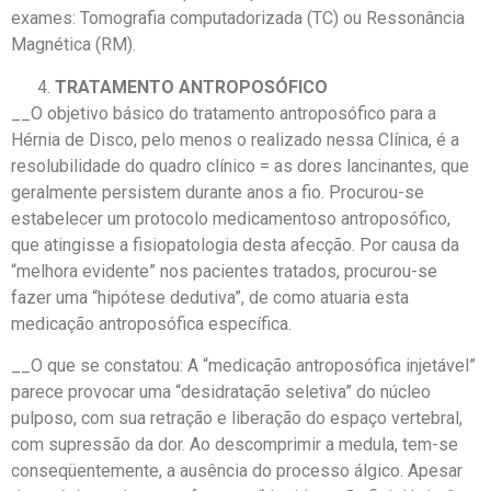
exames: Tomografia computadorizada (TC) ou Ressonância
Magnética (RM).
TRATAMENTO ANTROPOSÓFICO
__O objetivo básico do tratamento antroposófico para a
Hérnia de Disco, pelo menos o realizado nessa Clínica, é a
resolubilidade do quadro clínico = as dores lancinantes, que
geralmente persistem durante anos a fio. Procurou-se
estabelecer um protocolo medicamentoso antroposófico,
que atingisse a fisiopatologia desta afecção. Por causa da
“melhora evidente” nos pacientes tratados, procurou-se
fazer uma “hipótese dedutiva”, de como atuaria esta
medicação antroposófica específica.
__O que se constatou: A “medicação antroposófica injetável”
parece provocar uma “desidratação seletiva” do núcleo
pulposo, com sua retração e liberação do espaço vertebral,
com supressão da dor. Ao descomprimir a medula, tem-se
conseqüentemente, a ausência do processo álgico. Apesar