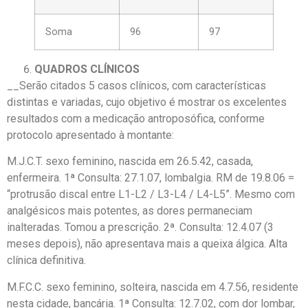
Soma
96
97
QUADROS CLÍNICOS
__Serão citados 5 casos clínicos, com características
distintas e variadas, cujo objetivo é mostrar os excelentes
resultados com a medicação antroposófica, conforme
protocolo apresentado à montante:
M.J.C.T. sexo feminino, nascida em 26.5.42, casada,
enfermeira. 1ª Consulta: 27.1.07, lombalgia. RM de 19.8.06 =
“protrusão discal entre L1-L2 / L3-L4 / L4-L5”. Mesmo com
analgésicos mais potentes, as dores permaneciam
inalteradas. Tomou a prescrição. 2ª. Consulta: 12.4.07 (3
meses depois), não apresentava mais a queixa álgica. Alta
clínica definitiva.
M.F.C.C. sexo feminino, solteira, nascida em 4.7.56, residente
nesta cidade, bancária. 1ª Consulta: 12.7.02, com dor lombar,