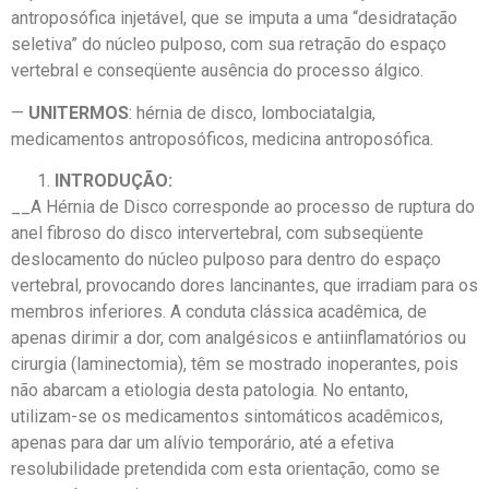
antroposófica injetável, que se imputa a uma “desidratação
seletiva” do núcleo pulposo, com sua retração do espaço
vertebral e conseqüente ausência do processo álgico.
—
UNITERMOS
: hérnia de disco, lombociatalgia,
medicamentos antroposóficos, medicina antroposófica.
INTRODUÇÃO:
__A Hérnia de Disco corresponde ao processo de ruptura do
anel fibroso do disco intervertebral, com subseqüente
deslocamento do núcleo pulposo para dentro do espaço
vertebral, provocando dores lancinantes, que irradiam para os
membros inferiores. A conduta clássica acadêmica, de
apenas dirimir a dor, com analgésicos e antiinflamatórios ou
cirurgia (laminectomia), têm se mostrado inoperantes, pois
não abarcam a etiologia desta patologia. No entanto,
utilizam-se os medicamentos sintomáticos acadêmicos,
apenas para dar um alívio temporário, até a efetiva
resolubilidade pretendida com esta orientação, como se